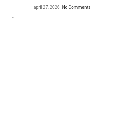
april 27, 2026
No Comments
NAŠE PRODAVNICE
Knjižara Riznica knjiga Bulevar Nemanjića 33 /i, Niš
Only Smiley Vinogradarska 31, Niš
LINKOVI
Početna
O nama
Blog
Prodavnica
Kontakt
DRUŠTVENE MREŽE
Instagram