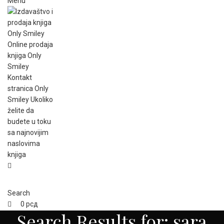
Menu
Search
0
рсд
Search Results for: sara