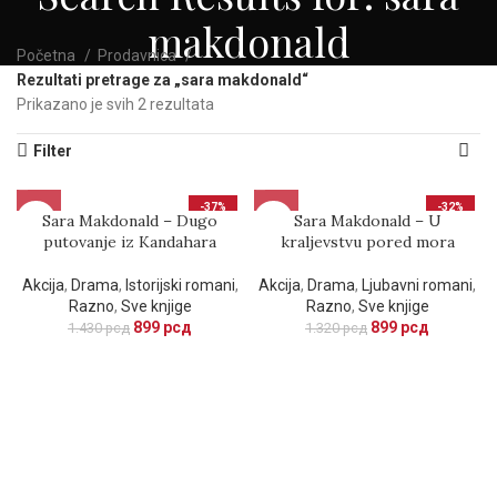
makdonald
Početna
Prodavnica
Rezultati pretrage za „sara makdonald“
Prikazano je svih 2 rezultata
Filter
-37%
-32%
Sara Makdonald – Dugo
Sara Makdonald – U
putovanje iz Kandahara
kraljevstvu pored mora
Akcija
,
Drama
,
Istorijski romani
,
Akcija
,
Drama
,
Ljubavni romani
,
Razno
,
Sve knjige
Razno
,
Sve knjige
899
рсд
899
рсд
1.430
рсд
1.320
рсд