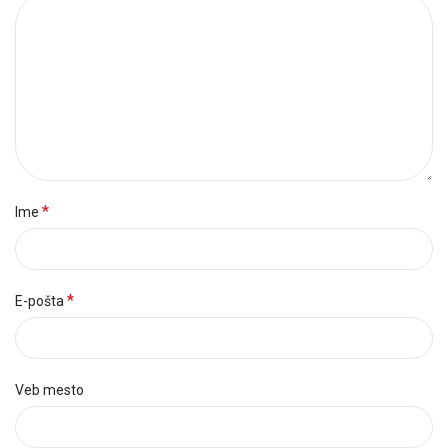
*
Ime
*
E-pošta
Veb mesto