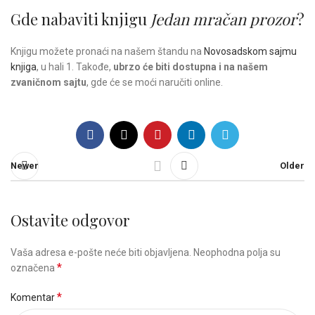
Gde nabaviti knjigu
Jedan mračan prozor
?
Knjigu možete pronaći na našem štandu na
Novosadskom sajmu
knjiga
, u hali 1. Takođe,
ubrzo će biti dostupna i na našem
zvaničnom sajtu
, gde će se moći naručiti online.
Newer
Older
Ostavite odgovor
Vaša adresa e-pošte neće biti objavljena.
Neophodna polja su
*
označena
*
Komentar