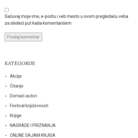
Sačuvaj moje ime, e-poštu i veb mesto u ovom pregledaču veba
za sledeći put kada komentarišem.
KATEGORIJE
Akcija
Čitanje
Domaći autori
Festival književnosti
Knjige
NAGRADE I PRIZNANJA
ONLINE SAJAM KNJIGA