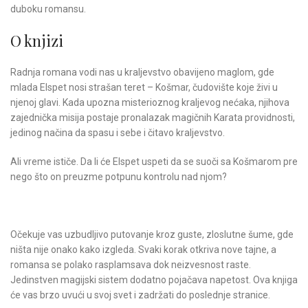
duboku romansu.
O knjizi
Radnja romana vodi nas u kraljevstvo obavijeno maglom, gde
mlada Elspet nosi strašan teret – Košmar, čudovište koje živi u
njenoj glavi. Kada upozna misterioznog kraljevog nećaka, njihova
zajednička misija postaje pronalazak magičnih Karata providnosti,
jedinog načina da spasu i sebe i čitavo kraljevstvo.
Ali vreme ističe. Da li će Elspet uspeti da se suoči sa Košmarom pre
nego što on preuzme potpunu kontrolu nad njom?
Očekuje vas uzbudljivo putovanje kroz guste, zloslutne šume, gde
ništa nije onako kako izgleda. Svaki korak otkriva nove tajne, a
romansa se polako rasplamsava dok neizvesnost raste.
Jedinstven magijski sistem dodatno pojačava napetost. Ova knjiga
će vas brzo uvući u svoj svet i zadržati do poslednje stranice.