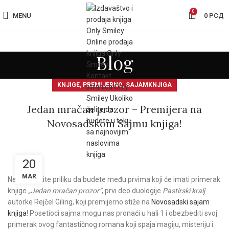
0
MENU
0
РСД
Blog
,
,
KNJIGE
PREMIJERNO
SAJAMKNJIGA
Jedan mračan prozor – Premijera na
Novosadskom Sajmu knjiga!
20
MAR
Ne propustite priliku da budete među prvima koji će imati primerak
knjige
„Jedan mračan prozor“
, prvi deo duologije
Pastirski kralj
autorke Rejčel Giling, koji premijerno stiže na
Novosadski sajam
knjiga
! Posetioci sajma mogu nas pronaći u hali 1 i obezbediti svoj
primerak ovog fantastičnog romana koji spaja magiju, misteriju i