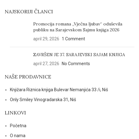
NAJSKORIJI ČLANCI
Promocija romana „Vječna ljubav“ oduševila
publiku na Sarajevskom Sajmu knjiga 2026
april 29, 2026
1 Comment
ZAVRŠEN JE 37. SARAJEVSKI SAJAM KNJIGA
april 27, 2026
No Comments
NAŠE PRODAVNICE
Knjižara Riznica knjiga Bulevar Nemanjića 33 /i, Niš
Only Smiley Vinogradarska 31, Niš
LINKOVI
Početna
O nama