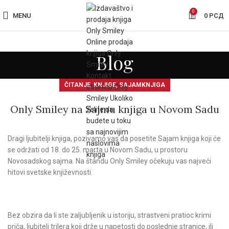
0
MENU
0
РСД
Blog
,
,
ČITANJE
KNJIGE
SAJAMKNJIGA
Only Smiley na Sajmu knjiga u Novom Sadu
Dragi ljubitelji knjiga, pozivamo vas da posetite Sajam knjiga koji će
se održati od 18. do 25. marta u Novom Sadu, u prostoru
Novosadskog sajma. Na štandu Only Smiley očekuju vas najveći
hitovi svetske književnosti.
Bez obzira da li ste zaljubljenik u istoriju, strastveni pratioc krimi
priča, ljubitelj trilera koji drže u napetosti do poslednje stranice, ili