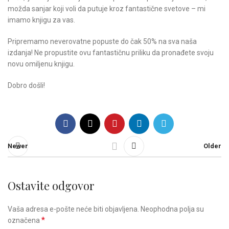
možda sanjar koji voli da putuje kroz fantastične svetove – mi
imamo knjigu za vas.
Pripremamo neverovatne popuste do čak 50% na sva naša
izdanja! Ne propustite ovu fantastičnu priliku da pronađete svoju
novu omiljenu knjigu.
Dobro došli!
Newer
Older
Ostavite odgovor
Vaša adresa e-pošte neće biti objavljena.
Neophodna polja su
*
označena