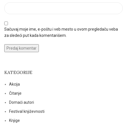
Sačuvaj moje ime, e-poštu i veb mesto u ovom pregledaču veba
za sledeći put kada komentarišem.
KATEGORIJE
Akcija
Čitanje
Domaći autori
Festival književnosti
Knjige