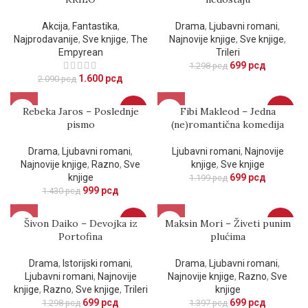
Akcija
,
Fantastika
,
Drama
,
Ljubavni romani
,
Najprodavanije
,
Sve knjige
,
The
Najnovije knjige
,
Sve knjige
,
Empyrean
Trileri
699
рсд
1.298
рсд
1.600
рсд
2.090
рсд
Rebeka Jaros – Poslednje
-30%
Fibi Makleod – Jedna
-42%
pismo
(ne)romantična komedija
Drama
,
Ljubavni romani
,
Ljubavni romani
,
Najnovije
Najnovije knjige
,
Razno
,
Sve
knjige
,
Sve knjige
knjige
699
рсд
1.199
рсд
999
рсд
1.430
рсд
Šivon Daiko – Devojka iz
-46%
Maksin Mori – Živeti punim
-50%
Portofina
plućima
Drama
,
Istorijski romani
,
Drama
,
Ljubavni romani
,
Ljubavni romani
,
Najnovije
Najnovije knjige
,
Razno
,
Sve
knjige
,
Razno
,
Sve knjige
,
Trileri
knjige
699
рсд
699
рсд
1.298
рсд
1.397
рсд