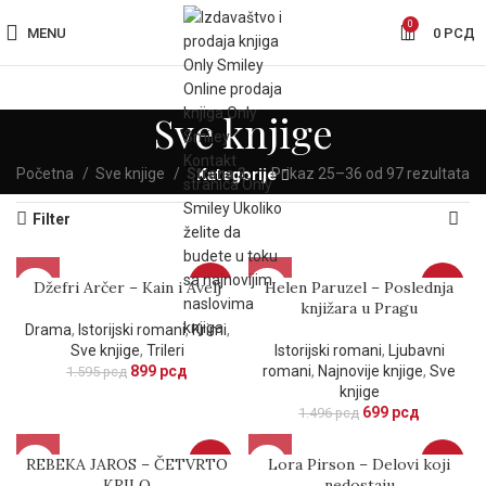
0
MENU
0
РСД
Sve knjige
Početna
Sve knjige
Strana 3
Kategorije
Prikaz 25–36 od 97 rezultata
Filter
Džefri Arčer – Kain i Avelj
-44%
Helen Paruzel – Poslednja
-53%
knjižara u Pragu
Drama
,
Istorijski romani
,
Krimi
,
Sve knjige
,
Trileri
Istorijski romani
,
Ljubavni
899
рсд
romani
,
Najnovije knjige
,
Sve
1.595
рсд
knjige
699
рсд
1.496
рсд
REBEKA JAROS – ČETVRTO
-23%
Lora Pirson – Delovi koji
-46%
KRILO
nedostaju