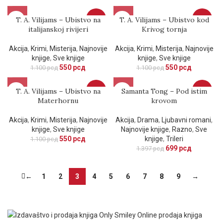
T. A. Vilijams – Ubistvo na
-50%
T. A. Vilijams – Ubistvo kod
-50%
italijanskoj rivijeri
Krivog tornja
Akcija
,
Krimi
,
Misterija
,
Najnovije
Akcija
,
Krimi
,
Misterija
,
Najnovije
knjige
,
Sve knjige
knjige
,
Sve knjige
550
рсд
550
рсд
1.100
рсд
1.100
рсд
T. A. Vilijams – Ubistvo na
-50%
Samanta Tong – Pod istim
-50%
Materhornu
krovom
Akcija
,
Krimi
,
Misterija
,
Najnovije
Akcija
,
Drama
,
Ljubavni romani
,
knjige
,
Sve knjige
Najnovije knjige
,
Razno
,
Sve
550
рсд
knjige
,
Trileri
1.100
рсд
699
рсд
1.397
рсд
←
1
2
3
4
5
6
7
8
9
→