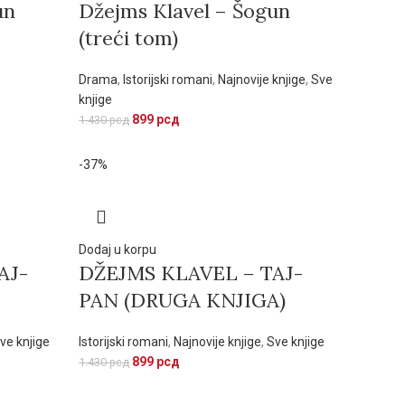
un
Džejms Klavel – Šogun
(treći tom)
Drama
,
Istorijski romani
,
Najnovije knjige
,
Sve
knjige
899
рсд
1.430
рсд
-37%
Dodaj u korpu
AJ-
DŽEJMS KLAVEL – TAJ-
PAN (DRUGA KNJIGA)
ve knjige
Istorijski romani
,
Najnovije knjige
,
Sve knjige
899
рсд
1.430
рсд