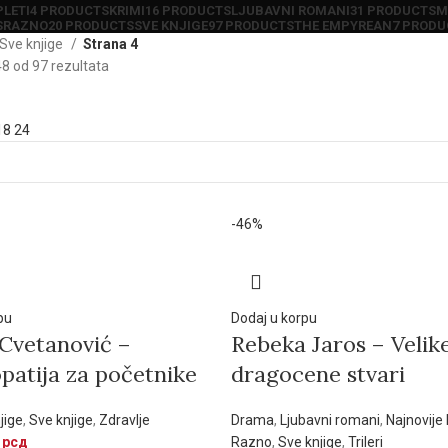
LETI
4 PRODUCTS
KRIMI
16 PRODUCTS
LJUBAVNI ROMANI
31 PRODUCTS
M
S
RAZNO
20 PRODUCTS
SVE KNJIGE
97 PRODUCTS
THE EMPYREAN
7 PRODU
Sve knjige
Strana 4
8 od 97 rezultata
18
24
-46%
pu
Dodaj u korpu
 Cvetanović –
Rebeka Jaros – Velike
atija za početnike
dragocene stvari
jige
,
Sve knjige
,
Zdravlje
Drama
,
Ljubavni romani
,
Najnovije 
9
рсд
Razno
,
Sve knjige
,
Trileri