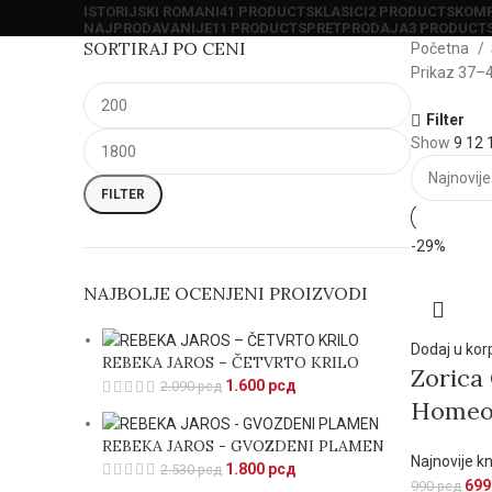
ISTORIJSKI ROMANI
41 PRODUCTS
KLASICI
2 PRODUCTS
KOMP
NAJPRODAVANIJE
11 PRODUCTS
PRETPRODAJA
3 PRODUCT
SORTIRAJ PO CENI
Početna
Prikaz 37–4
Filter
Show
9
12
FILTER
-29%
NAJBOLJE OCENJENI PROIZVODI
Dodaj u kor
REBEKA JAROS – ČETVRTO KRILO
Zorica
1.600
рсд
2.090
рсд
Homeop
REBEKA JAROS - GVOZDENI PLAMEN
Najnovije kn
1.800
рсд
2.530
рсд
69
990
рсд