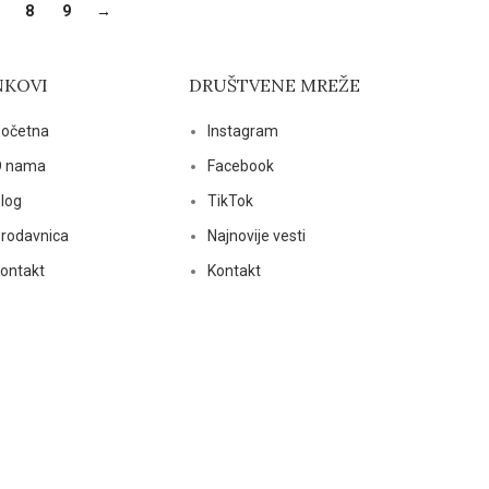
8
9
→
NKOVI
DRUŠTVENE MREŽE
očetna
Instagram
 nama
Facebook
log
TikTok
rodavnica
Najnovije vesti
ontakt
Kontakt