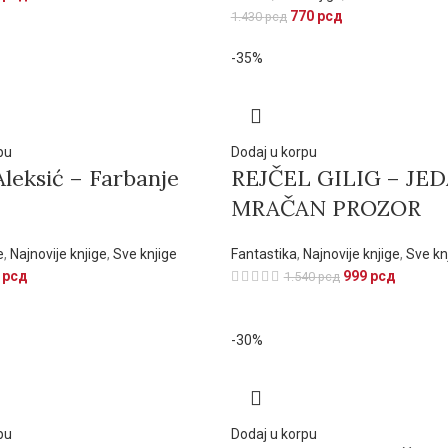
770
рсд
1.430
рсд
-35%
pu
Dodaj u korpu
leksić – Farbanje
REJČEL GILIG – JE
MRAČAN PROZOR
e
,
Najnovije knjige
,
Sve knjige
Fantastika
,
Najnovije knjige
,
Sve kn
9
рсд
999
рсд
1.540
рсд
-30%
pu
Dodaj u korpu