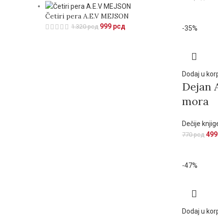
Četiri pera A.E.V MEJSON
999
рсд
1.320
рсд
-35%
Dodaj u kor
Dejan A
mora
Dečije knjig
49
770
рсд
-47%
Dodaj u kor