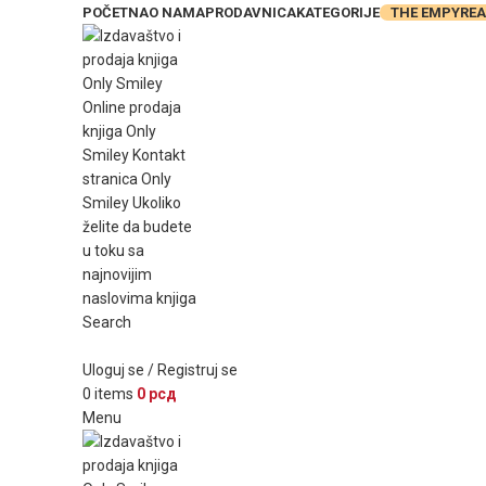
POČETNA
O NAMA
PRODAVNICA
KATEGORIJE
THE EMPYRE
Search
Uloguj se / Registruj se
0
items
0
рсд
Menu