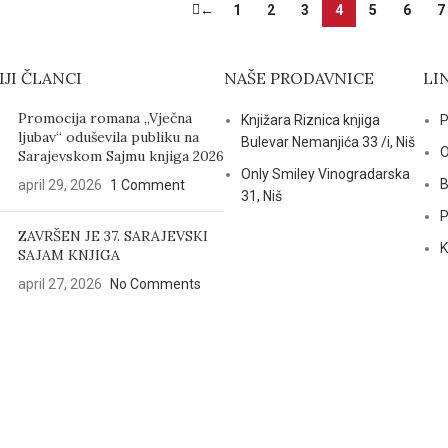
←
1
2
3
4
5
6
7
JI ČLANCI
NAŠE PRODAVNICE
LI
Promocija romana „Vječna
Knjižara Riznica knjiga
P
ljubav“ oduševila publiku na
Bulevar Nemanjića 33 /i, Niš
O
Sarajevskom Sajmu knjiga 2026
Only Smiley Vinogradarska
B
april 29, 2026
1 Comment
31, Niš
P
ZAVRŠEN JE 37. SARAJEVSKI
K
SAJAM KNJIGA
april 27, 2026
No Comments