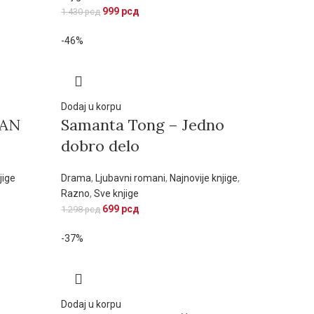
999
рсд
1.430
рсд
-46%
Dodaj u korpu
DAN
Samanta Tong – Jedno
dobro delo
jige
Drama
,
Ljubavni romani
,
Najnovije knjige
,
Razno
,
Sve knjige
699
рсд
1.298
рсд
-37%
Dodaj u korpu