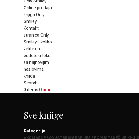
Search
0
items
0
рсд
Sve knjige
Kategorije
AKCIJA
52 PRODUCTS
BIOGRAFIJE
2 PRODUCTS
DEČIJE KNJI