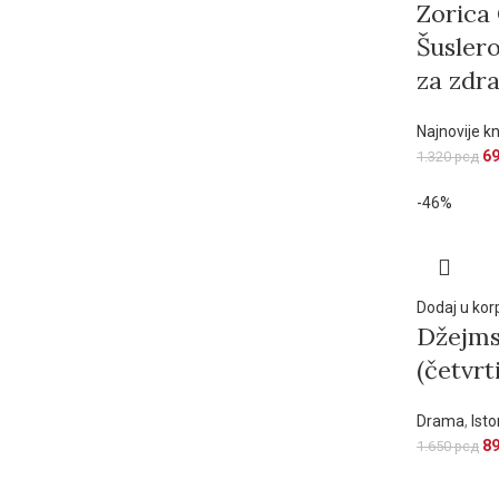
Zorica
Šuslero
za zdra
Najnovije kn
6
1.320
рсд
-46%
Dodaj u kor
Džejms
(četvrt
Drama
,
Isto
8
1.650
рсд