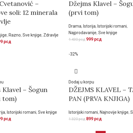
 Cvetanović –
Džejms Klavel – Šog
ve soli: 12 minerala
(prvi tom)
vlje
Drama
,
Istorija
,
Istorijski romani
,
Najprodavanije
,
Sve knjige
jige
,
Razno
,
Sve knjige
,
Zdravlje
999
рсд
1.430
рсд
99
рсд
-32%
pu
Dodaj u korpu
 Klavel – Šogun
DŽEJMS KLAVEL – T
i tom)
PAN (PRVA KNJIGA)
rija
,
Istorijski romani
,
Sve knjige
Istorijski romani
,
Najnovije knjige
,
S
99
рсд
899
рсд
1.320
рсд