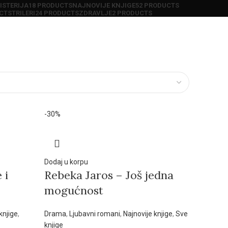
ISTERIJA
18 PRODUCTS
NAJNOVIJE KNJIGE
52 PRODUCTS
CTS
TRILERI
24 PRODUCTS
ZDRAVLJE
2 PRODUCTS
-30%
Dodaj u korpu
 i
Rebeka Jaros – Još jedna
mogućnost
knjige
,
Drama
,
Ljubavni romani
,
Najnovije knjige
,
Sve
knjige