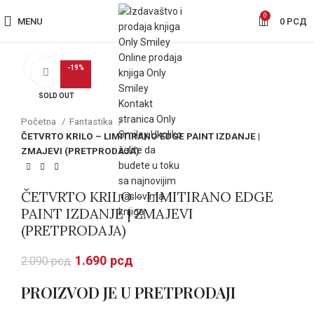
0
MENU
0
РСД
-19%
Click to enlarge
SOLD OUT
Početna
Fantastika
ČETVRTO KRILO – LIMITIRANO EDGE PAINT IZDANJE |
ZMAJEVI (PRETPRODAJA)
ČETVRTO KRILO – LIMITIRANO EDGE
PAINT IZDANJE | ZMAJEVI
(PRETPRODAJA)
1.690
рсд
2.090
рсд
PROIZVOD JE U PRETPRODAJI