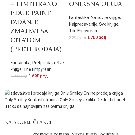
– LIMITIRANO
ONIKSNA OLUJA
J
EDGE PAINT
P
Fantastika
,
Najnovije knjige
,
IZDANJE |
Najprodavanije
,
Sve knjige
,
Fan
ZMAJEVI SA
The Empyrean
Sve
1.700
рсд
2.299
рсд
CITATOM
(PRETPRODAJA)
Fantastika
,
Pretprodaja
,
Sve
knjige
,
The Empyrean
1.690
рсд
2.090
рсд
NAJSKORIJI ČLANCI
Promocija romana „Vječna ljubav“ oduševila