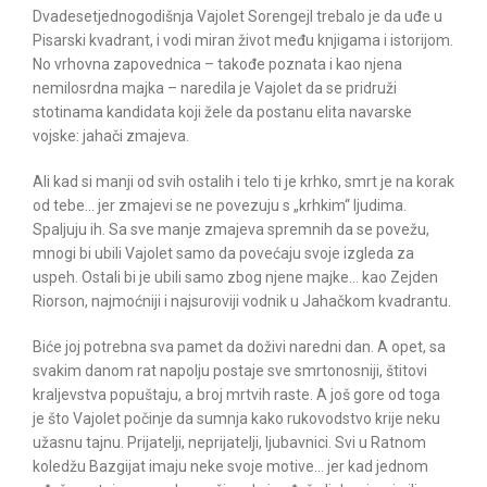
Dvadesetjednogodišnja Vajolet Sorengejl trebalo je da uđe u
Pisarski kvadrant, i vodi miran život među knjigama i istorijom.
No vrhovna zapovednica – takođe poznata i kao njena
nemilosrdna majka – naredila je Vajolet da se pridruži
stotinama kandidata koji žele da postanu elita navarske
vojske: jahači zmajeva.
Ali kad si manji od svih ostalih i telo ti je krhko, smrt je na korak
od tebe… jer zmajevi se ne povezuju s „krhkim“ ljudima.
Spaljuju ih. Sa sve manje zmajeva spremnih da se povežu,
mnogi bi ubili Vajolet samo da povećaju svoje izgleda za
uspeh. Ostali bi je ubili samo zbog njene majke… kao Zejden
Riorson, najmoćniji i najsuroviji vodnik u Jahačkom kvadrantu.
Biće joj potrebna sva pamet da doživi naredni dan. A opet, sa
svakim danom rat napolju postaje sve smrtonosniji, štitovi
kraljevstva popuštaju, a broj mrtvih raste. A još gore od toga
je što Vajolet počinje da sumnja kako rukovodstvo krije neku
užasnu tajnu. Prijatelji, neprijatelji, ljubavnici. Svi u Ratnom
koledžu Bazgijat imaju neke svoje motive… jer kad jednom