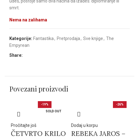
uđeš, postoje samo dva načina da izađeš: diplomiranje ili
smrt.
Nema na zalihama
Kategorije:
Fantastika
,
Pretprodaja
,
Sve knjige
,
The
Empyrean
Share:
Povezani proizvodi
-19%
-26%
SOLD OUT
Pročitajte još
Dodaj u korpu
Dod
ČETVRTO KRILO
REBEKA JAROS –
RE