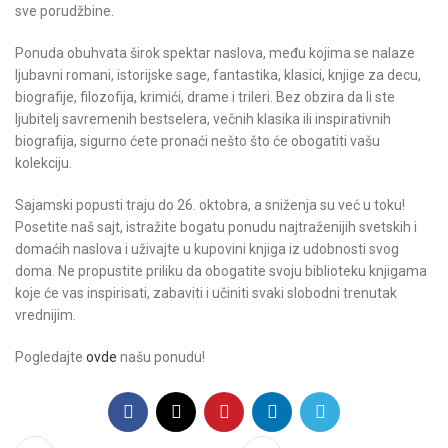
sve porudžbine.
Ponuda obuhvata širok spektar naslova, među kojima se nalaze
ljubavni romani, istorijske sage, fantastika, klasici, knjige za decu,
biografije, filozofija, krimići, drame i trileri. Bez obzira da li ste
ljubitelj savremenih bestselera, večnih klasika ili inspirativnih
biografija, sigurno ćete pronaći nešto što će obogatiti vašu
kolekciju.
Sajamski popusti traju do 26. oktobra, a sniženja su već u toku!
Posetite naš sajt, istražite bogatu ponudu najtraženijih svetskih i
domaćih naslova i uživajte u kupovini knjiga iz udobnosti svog
doma. Ne propustite priliku da obogatite svoju biblioteku knjigama
koje će vas inspirisati, zabaviti i učiniti svaki slobodni trenutak
vrednijim.
Pogledajte
ovde
našu ponudu!