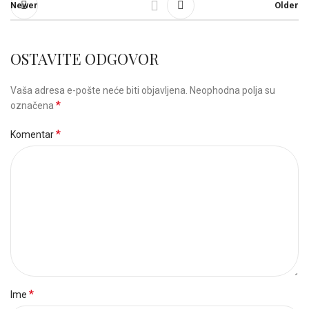
Newer
Older
OSTAVITE ODGOVOR
Vaša adresa e-pošte neće biti objavljena.
Neophodna polja su
*
označena
*
Komentar
*
Ime