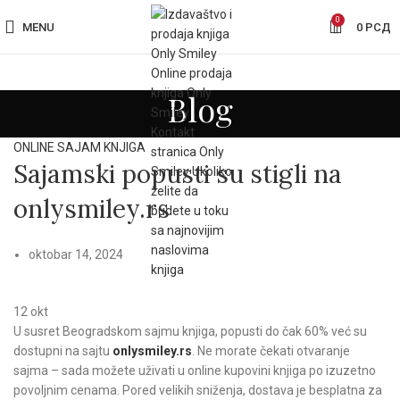
0
MENU
0
РСД
Blog
ONLINE SAJAM KNJIGA
Sajamski popusti su stigli na
onlysmiley.rs
oktobar 14, 2024
12
okt
U susret Beogradskom sajmu knjiga, popusti do čak 60% već su
dostupni na sajtu
onlysmiley.rs
. Ne morate čekati otvaranje
sajma – sada možete uživati u online kupovini knjiga po izuzetno
povoljnim cenama. Pored velikih sniženja, dostava je besplatna za