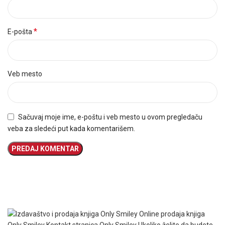
*
E-pošta
Veb mesto
Sačuvaj moje ime, e-poštu i veb mesto u ovom pregledaču
veba za sledeći put kada komentarišem.