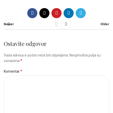
Newer
Older
Ostavite odgovor
Vaša adresa e-pošte neće biti objavljena.
Neophodna polja su
*
označena
*
Komentar