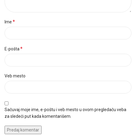
*
Ime
*
E-pošta
Veb mesto
Sačuvaj moje ime, e-poštu i veb mesto u ovom pregledaču veba
za sledeći put kada komentarišem.