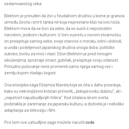
sedamnaestog veka.
Blektorn je prinuđen da živi u feudalnom društvu u kome je granica
između života i smrti tanka nit koja neprestano klizi na ivici noža.
Blektorn mora da se bori za sebe, da se suoči s nepoznatim
narodom, jezikom i kulturom. U tom susretu s novom stvarnošću
on preispituje samog sebe, svoje stavove o moralu, istini i slobodi,
a uviđa i podeljenost japanskog društva onoga doba: političke
sukobe, borbu za moć i vlast. Džon Blektorn je pred mnogim
iskušenjima, spoznaje strast, gubitak, preispituje svoju odanost.
Prinudno putovanje neće promeniti samo njega samog već i
zemlju kojom vladaju šoguni.
Ova istorijska saga Džejmsa Klavela koja se čita u dahu poseduje,
kako su neki književni kritičari primetili, „šekspirovsku dubinu“, ali i
„napetost najuzbudljivijih trilera“. Kod čitalaca širom sveta
podstakla je zanimanje za japansku kulturu, a doživela je i nekoliko
adaptacija za televiziju i film.
Prvi tom ove uzbudljive sage možete naručti
ovde
.