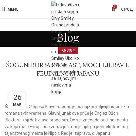
0
MENU
0
РСД
Blog
KNJIGE
ŠOGUN: BORBA ZA VLAST, MOĆ I LJUBAV U
FEUDALNOM JAPANU
26
MAR
Šogun
, delo Džejmsa Klavela, jedan je od najzanimljivijih istorijskih
romana svih vremena. Glavni junak ove priče je Englez Džon
Blektorn, koji doživljava brodolom. On se iznenada budi na mestu
za koje malo Evropljana zna, a još manje njih ga je videlo. Ime tog
tajanstvenog mesta je Nipon. Reč je, zapravo, o Japanu