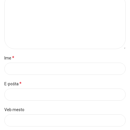
*
Ime
*
E-pošta
Veb mesto