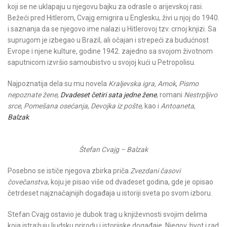
koji se ne uklapaju u njegovu bajku za odrasle o arijevskoj rasi.
Bežeći pred Hitlerom, Cvajg emigrira u Englesku, živi u njoj do 1940.
i saznanja da se njegovo ime nalazi u Hitlerovoj tzv. crnoj knjizi. Sa
suprugom je izbegao u Brazil, ali očajan i strepeći za budućnost
Evrope i njene kulture, godine 1942. zajedno sa svojom životnom
saputnicom izvršio samoubistvo u svojoj kući u Petropolisu.
Najpoznatija dela su mu novela
Kraljevska igra,
Amok
,
Pismo
nepoznate žene
,
Dvadeset četiri sata jedne žene
, romani
Nestrpljivo
srce
,
Pomešana osećanja
,
Devojka iz pošte
, kao i
Antoaneta
,
Balzak
.
Štefan Cvajg – Balzak
Posebno se ističe njegova zbirka priča
Zvezdani časovi
čovečanstva
, koju je pisao više od dvadeset godina, gde je opisao
četrdeset najznačajnijih događaja u istoriji sveta po svom izboru.
Stefan Cvajg ostavio je dubok trag u književnosti svojim delima
koja istražuju ljudsku prirodu i istorijske događaje. Njegov život i rad