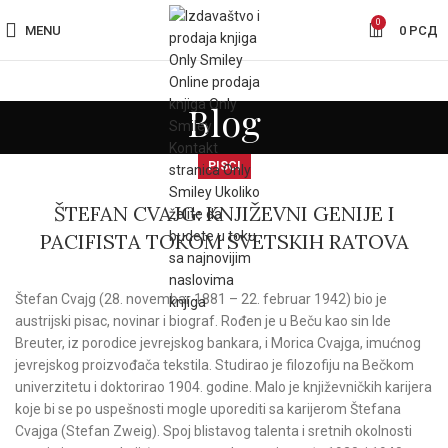
0
MENU
0
РСД
Blog
PISCI
ŠTEFAN CVAJG: KNJIŽEVNI GENIJE I
PACIFISTA TOKOM SVETSKIH RATOVA
Štefan Cvajg (28. novembar 1881 – 22. februar 1942) bio je
austrijski pisac, novinar i biograf. Rođen je u Beču kao sin Ide
Breuter, iz porodice jevrejskog bankara, i Morica Cvajga, imućnog
jevrejskog proizvođača tekstila. Studirao je filozofiju na Bečkom
univerzitetu i doktorirao 1904. godine. Malo je književničkih karijera
koje bi se po uspešnosti mogle uporediti sa karijerom Štefana
Cvajga (Stefan Zweig). Spoj blistavog talenta i sretnih okolnosti