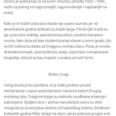
stvorio je autora koji će na svom vrhuncu, između 1920. i 1940.,
važiti za jednog od najpoznatijih, najprevođenijih i najčitanijih na
svetu.
Kako je to tražiti izdavača nikada nije uspeo saznati, jer od
devetnaeste godine izdavači su tražili njega. Pored njih, tražili su
ga i pozorišni reditelji, operski kompozitori, urednici časopisa i
novina, tako da je još kao student postao slavan u svom gradu, što
će biti odskočna daska za Cvajgovu svetsku slavu. Pisao je novele,
dramske komade, operna libreta, eseje, reportaže i romansirane
biografije, ističući se kao majstor u svakoj od ovih formi.
Štefan Cvajg
Celog života je bio pacifista, te je teško podneo porast
netolerancije i uspon autoritarnosti i nacizma tokom Drugog
svetskog rata. Cvajgove knjige su naširoko osuđivane a kasnije i
zabranjene. Spaljeni dom i zbirka manuskripta samo su delić
onoga što je čuveni pisac doživio od fašističkog režima. Sredinom
tridesetih godina Hitler dolazi na vlast i ubrzo pokreće progon svih